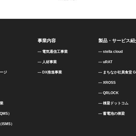
事業内容
製品・サービス紹
電気通信工事業
stella cloud
人材事業
uRAT
ージ
DX推進事業
まちなか社員食堂 Go
XROSS
QRLOCK
業
棟梁ドットコム
（QMS）
蓄電池の棟梁
1（ISMS）