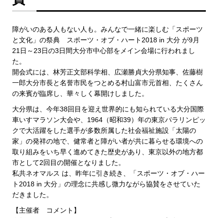
障がいのある人もない人も。みんなで一緒に楽しむ「スポーツ
と文化」の祭典 スポーツ・オブ・ハート2018 in 大分 が9月
21日～23日の3日間大分市中心部をメイン会場に行われまし
た。
開会式には、林芳正文部科学相、広瀬勝貞大分県知事、佐藤樹
一郎大分市長と名誉市民をつとめる村山富市元首相、たくさん
の来賓が臨席し、華々しく幕開けしました。
大分県は、今年38回目を迎え世界的にも知られている大分国際
車いすマラソン大会や、1964（昭和39）年の東京パラリンピッ
クで大活躍をした選手が多数所属した社会福祉施設「太陽の
家」の発祥の地で、健常者と障がい者が共に暮らせる環境への
取り組みをいち早く進めてきた歴史があり、東京以外の地方都
市として2回目の開催となりました。
私共ネオマルス は、昨年に引き続き、「スポーツ・オブ・ハー
ト2018 in 大分」の理念に共感し微力ながら協賛をさせていた
だきました。
【主催者 コメント】