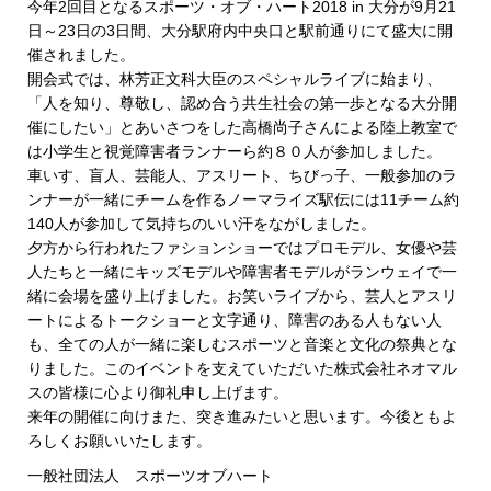
今年2回目となるスポーツ・オブ・ハート2018 in 大分が9月21
日～23日の3日間、大分駅府内中央口と駅前通りにて盛大に開
催されました。
開会式では、林芳正文科大臣のスペシャルライブに始まり、
「人を知り、尊敬し、認め合う共生社会の第一歩となる大分開
催にしたい」とあいさつをした高橋尚子さんによる陸上教室で
は小学生と視覚障害者ランナーら約８０人が参加しました。
車いす、盲人、芸能人、アスリート、ちびっ子、一般参加のラ
ンナーが一緒にチームを作るノーマライズ駅伝には11チーム約
140人が参加して気持ちのいい汗をながしました。
夕方から行われたファションショーではプロモデル、女優や芸
人たちと一緒にキッズモデルや障害者モデルがランウェイで一
緒に会場を盛り上げました。お笑いライブから、芸人とアスリ
ートによるトークショーと文字通り、障害のある人もない人
も、全ての人が一緒に楽しむスポーツと音楽と文化の祭典とな
りました。このイベントを支えていただいた株式会社ネオマル
スの皆様に心より御礼申し上げます。
来年の開催に向けまた、突き進みたいと思います。今後ともよ
ろしくお願いいたします。
一般社団法人 スポーツオブハート