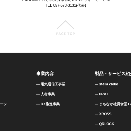
TEL 097-573-3131(代表)
事業内容
製品・サービス紹
電気通信工事業
stella cloud
人材事業
uRAT
ージ
DX推進事業
まちなか社員食堂 Go
XROSS
QRLOCK