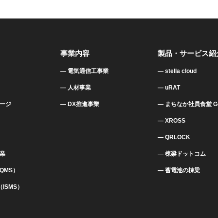
事業内容
製品・サービス紹
電気通信工事業
stella cloud
人材事業
uRAT
ージ
DX推進事業
まちなか社員食堂 Go
XROSS
QRLOCK
業
棟梁ドットコム
（QMS）
蓄電池の棟梁
1（ISMS）