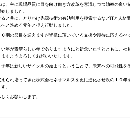
スは、主に現場品質に目を向け働き方改革を意識しつつ効率の良い
開始しました。
すると共に、とりわけ先端技術の有効利用を模索するなどITと人材
上へと進める元年と捉え行動しました。
３０期の節目を迎えますが皆様に頂いている支援や期待に応えるべ
。
しい年が素晴らしい年でありますようにと祈念いたすとともに、社
りますようよろしくお願いいたします。
。子年は新しいサイクルの始まりということで、未来への可能性を
支えられ培ってきた株式会社ネオマルスを更に進化させ次の１０年
ます。
ろしくお願いします。