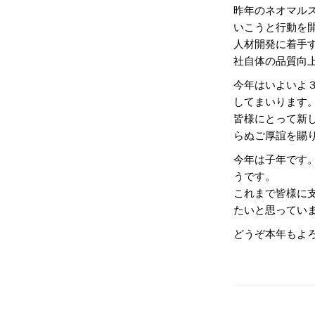
昨年のネオマル
いこうと行動を
人材開発に着手
社自体の品質向
今年はいよいよ
してまいります
皆様にとって新
らぬご厚誼を賜
今年は子年です
うです。
これまで皆様に
たいと思ってい
どうぞ本年もよ