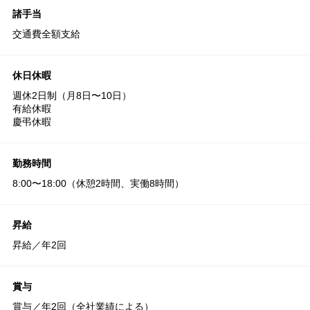
諸手当
交通費全額⽀給
休日休暇
週休2⽇制（⽉8⽇〜10⽇）
有給休暇
慶弔休暇
勤務時間
8:00〜18:00（休憩2時間、実働8時間）
昇給
昇給／年2回
賞与
賞与／年2回（全社業績による）