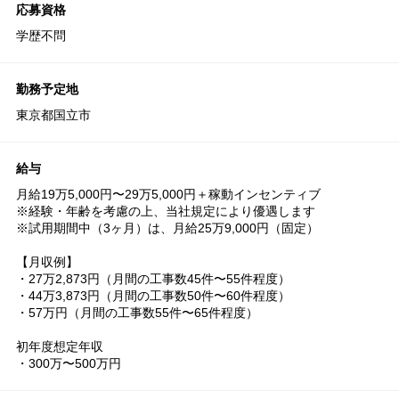
応募資格
学歴不問
勤務予定地
東京都国立市
給与
⽉給19万5,000円〜29万5,000円＋稼動インセンティブ
※経験・年齢を考慮の上、当社規定により優遇します
※試⽤期間中（3ヶ⽉）は、⽉給25万9,000円（固定）
【⽉収例】
・27万2,873円（⽉間の⼯事数45件〜55件程度）
・44万3,873円（⽉間の⼯事数50件〜60件程度）
・57万円（⽉間の⼯事数55件〜65件程度）
初年度想定年収
・300万〜500万円