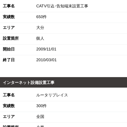
工事名
CATV引込･告知端末設置工事
実績数
650件
エリア
大分
設置箇所
個人
開始日
2009/11/01
終了日
2010/03/01
インターネット設備設置工事
工事名
ルータリプレイス
実績数
300件
エリア
全国