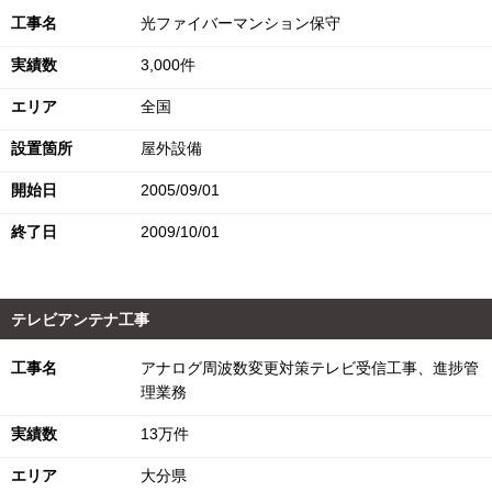
工事名
光ファイバーマンション保守
実績数
3,000件
エリア
全国
設置箇所
屋外設備
開始日
2005/09/01
終了日
2009/10/01
テレビアンテナ工事
工事名
アナログ周波数変更対策テレビ受信工事、進捗管
理業務
実績数
13万件
エリア
大分県