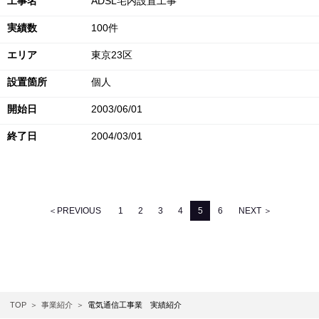
工事名
ADSL宅内設置工事
実績数
100件
エリア
東京23区
設置箇所
個人
開始日
2003/06/01
終了日
2004/03/01
＜PREVIOUS
1
2
3
4
5
6
NEXT ＞
TOP
事業紹介
電気通信工事業 実績紹介