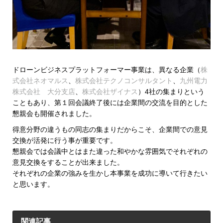
ドローンビジネスプラットフォーマー事業は、異なる企業（
株
式会社ネオマルス
、
株式会社テクノコンサルタント
、
九州電力
株式会社 大分支店
、
株式会社ザイナス
）4社の集まりという
こともあり、第１回会議終了後には企業間の交流を目的とした
懇親会も開催されました。
得意分野の違うもの同志の集まりだからこそ、企業間での意見
交換が活発に行う事が重要です。
懇親会では会議中とはまた違った和やかな雰囲気でそれぞれの
意見交換をすることが出来ました。
それぞれの企業の強みを生かし本事業を成功に導いて行きたい
と思います。
関連記事